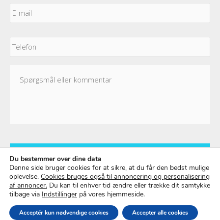
E-
mail
*
Telefon
Spørgsmål
eller
kommentar
Du bestemmer over dine data
Denne side bruger cookies for at sikre, at du får den bedst mulige
oplevelse.
Cookies bruges også til annoncering og personalisering
af annoncer.
Du kan til enhver tid ændre eller trække dit samtykke
tilbage via
Indstillinger
på vores hjemmeside.
Copyright © 2026 |
Storm Stensgaard
|
Privatlivspolitik
|
Powered by
Athenas
Acceptér kun nødvendige cookies
Accepter alle cookies