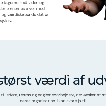
deltagerne – så viden og
møder emnernes alvor med
t og værdiskabende det er
jdsliv.
ørst værdi af ud
 til ledere, teams og nøglemedarbejdere, der ønsker at st
deres organisation. I kan svare ja til: