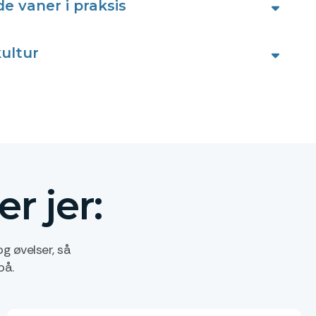
de vaner i praksis
kultur
r jer:
g øvelser, så
på.