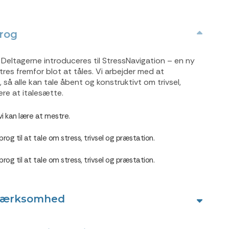
prog
Deltagerne introduceres til StressNavigation – en ny
tres fremfor blot at tåles. Vi arbejder med at
å alle kan tale åbent og konstruktivt om trivsel,
re at italesætte.
 vi kan lære at mestre.
g til at tale om stress, trivsel og præstation.
g til at tale om stress, trivsel og præstation.
pmærksomhed