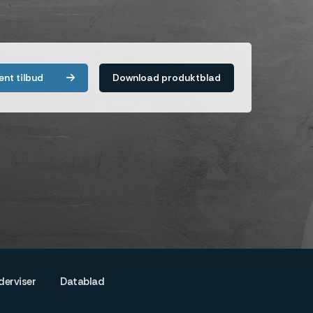
ent tilbud
Download produktblad
derviser
Datablad