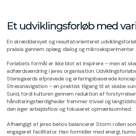
Et udviklingsforløb med vari
En skræddersyet og resultatorienteret udviklingsforlø
praksis gennem oplæg, dialog og mikroeksperimenter.
Forløbets formål er ikke blot at inspirere – men at s
adfærdsændring i jeres organisation. Udviklingsforlø
Stensgaards afprøvede og erfaringsbaserede koncept
Stressnavigation – en praktisk tilgang til at skabe sun
Sund, fordi kulturen gennem reduktion af forstyrrelse
håndteringsfærdigheder fremmer trivsel og langtidshol
den øger arbejdsflow og fokuseret opmærksomhed.
Afhængigt af jeres behov balancerer Storm rollen som
engageret facilitator. Han formidler med energi, humor