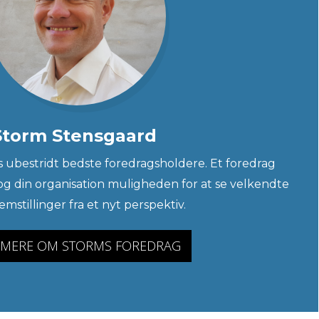
Storm Stensgaard
s ubestridt bedste foredragsholdere. Et foredrag
 og din organisation muligheden for at se velkendte
emstillinger fra et nyt perspektiv.
 MERE OM STORMS FOREDRAG