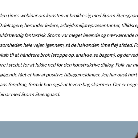
den times webinar om kunsten at brokke sig med Storm Stensgaar
deltagere, herunder ledere, arbejdsmiljørepræsentanter, tillid
uldstændig fantastisk. Storm var meget levende og nærværende o
omheden hele vejen igennem, så de halvanden time fløj afsted. Fo
skab til at håndtere brok (stoppe op, analyse, se bagom), og derve
øre i stedet for at lukke ned for den konstruktive dialog. Folk var 
følgende fået et hav af positive tilbagemeldinger. Jeg har også hørt
ans foredrag, formår han også at levere bag skærmen. Det er noget 
binar med Storm Steengaard.