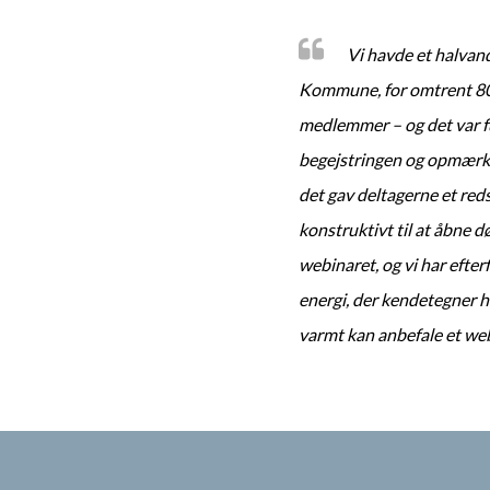
Vi havde et halvan
Kommune, for omtrent 80 
medlemmer – og det var f
begejstringen og opmærks
det gav deltagerne et red
konstruktivt til at åbne d
webinaret, og vi har efter
energi, der kendetegner h
varmt kan anbefale et we