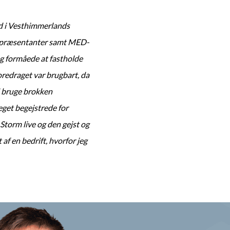
d i Vesthimmerlands
srepræsentanter samt MED-
g formåede at fastholde
redraget var brugbart, da
d bruge brokken
meget begejstrede for
 Storm live og den gejst og
af en bedrift, hvorfor jeg