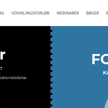
AG
UDVIKLINGSFORLØB
WEBINARER
BØGER
r
F
:
Ka
tationsledelse