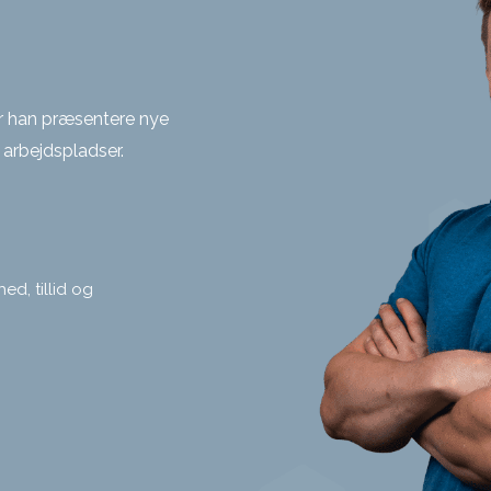
r han præsentere nye
arbejdspladser.
ed, tillid og