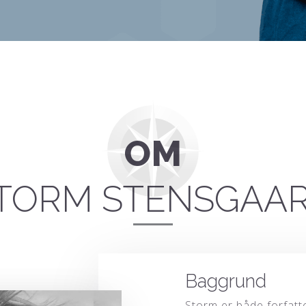
OM
TORM STENSGAA
Baggrund
Storm er både forfatt