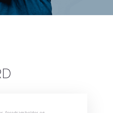
RD
er, foredragsholder og