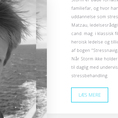
familiefar, og hvor ha
uddannelse som stres
Matzau, ledelsesrådgi
cand. mag. i klassisk f
heroisk ledelse og till
af bogen "Stressnavig
Når Storm ikke holder
til daglig med undervi
stressbehandling.
LÆS MERE