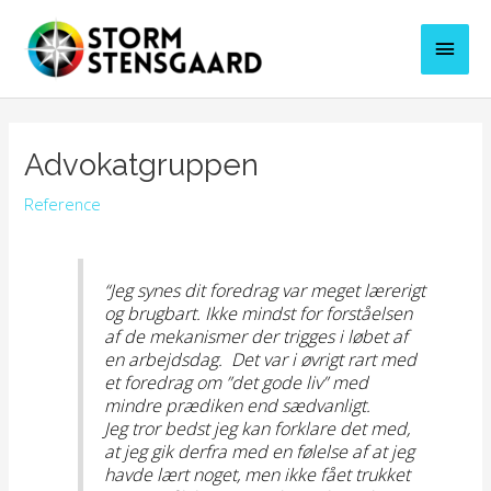
Gå
til
Hove
indholdet
Advokatgruppen
Reference
“Jeg synes dit foredrag var meget lærerigt
og brugbart. Ikke mindst for forståelsen
af de mekanismer der trigges i løbet af
en arbejdsdag. Det var i øvrigt rart med
et foredrag om ”det gode liv” med
mindre prædiken end sædvanligt.
Jeg tror bedst jeg kan forklare det med,
at jeg gik derfra med en følelse af at jeg
havde lært noget, men ikke fået trukket