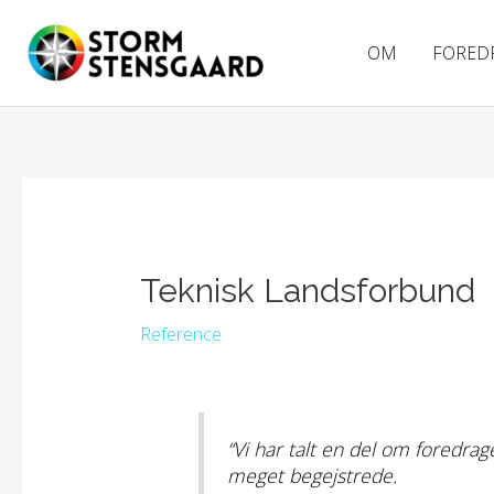
Gå
til
OM
FORED
indholdet
Teknisk Landsforbund
Reference
“Vi har talt en del om foredrag
meget begejstrede.