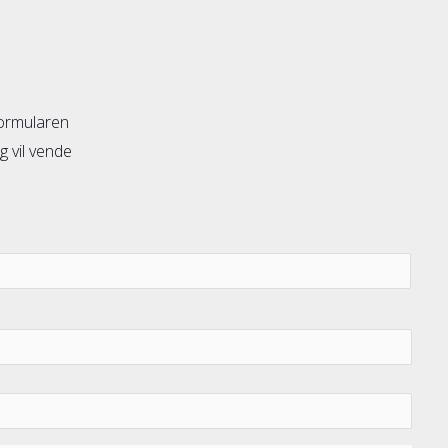
formularen
g vil vende
Forn